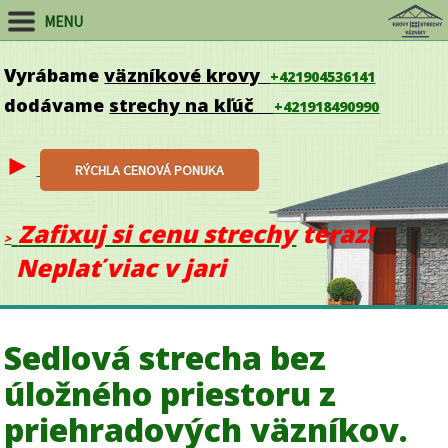
MENU
Vyrábame
väzníkové krovy
+421904536141
dodávame
strechy na kľúč
+421918490990
►
RÝCHLA CENOVÁ PONU
KA
Zafixuj si cenu strechy
teraz!
>
Neplať viac v jari
Sedlová strecha bez
úložného priestoru z
priehradových väzníkov.