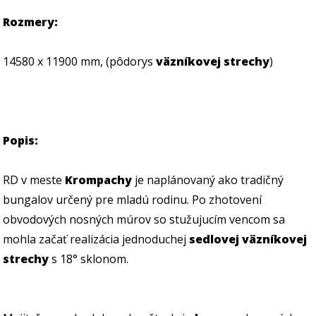
Rozmery:
14580 x 11900 mm, (pôdorys
väzníkovej strechy
)
Popis:
RD v meste
Krompachy
je naplánovaný ako tradičný
bungalov určený pre mladú rodinu. Po zhotovení
obvodových nosných múrov so stužujucím vencom sa
mohla začať realizácia jednoduchej
sedlovej väzníkovej
strechy
s 18° sklonom.