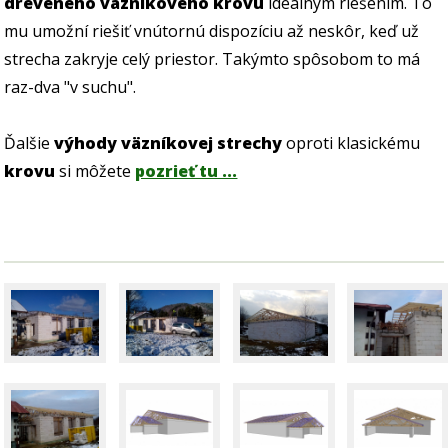
dreveného väzníkového krovu
ideálnym riešením. To
mu umožní riešiť vnútornú dispozíciu až neskôr, keď už
strecha zakryje celý priestor. Takýmto spôsobom to má
raz-dva "v suchu".
Ďalšie
výhody väzníkovej strechy
oproti klasickému
krovu
si môžete
pozrieť tu ...