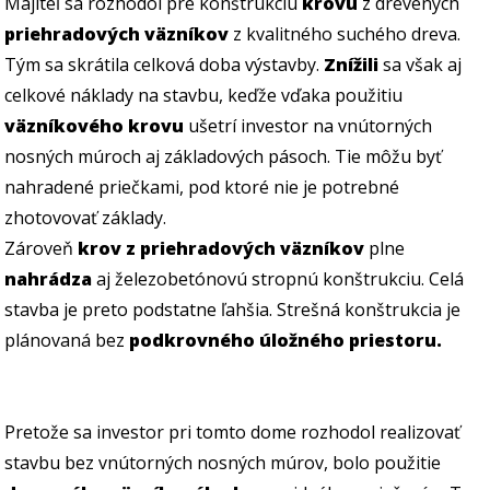
Majiteľ sa rozhodol pre konštrukciu
krovu
z drevených
priehradových väzníkov
z kvalitného suchého dreva.
Tým sa skrátila celková doba výstavby.
Znížili
sa však aj
celkové náklady na stavbu, keďže vďaka použitiu
väzníkového krovu
ušetrí investor na vnútorných
nosných múroch aj základových pásoch. Tie môžu byť
nahradené priečkami, pod ktoré nie je potrebné
zhotovovať základy.
Zároveň
krov z priehradových väzníkov
plne
nahrádza
aj železobetónovú stropnú konštrukciu. Celá
stavba je preto podstatne ľahšia. Strešná konštrukcia je
plánovaná bez
podkrovného úložného priestoru.
Pretože sa investor pri tomto dome rozhodol realizovať
stavbu bez vnútorných nosných múrov, bolo použitie