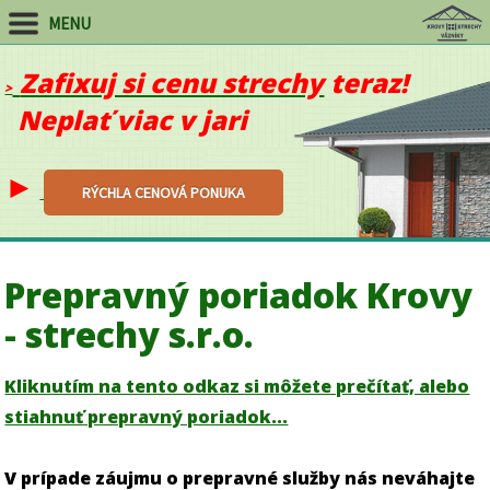
MENU
Zafixuj si cenu strechy
teraz!
>
Neplať viac v jari
►
RÝCHLA CENOVÁ PONU
KA
Prepravný poriadok Krovy
- strechy s.r.o.
Kliknutím na tento odkaz si môžete prečítať, alebo
stiahnuť prepravný poriadok...
V prípade záujmu o prepravné služby nás neváhajte