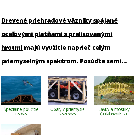
Drevené priehradové väzníky spájané
oceľovými platňami s prelisovanými
hrotmi
majú využitie naprieč celým
priemyselným spektrom. Posúďte sami...
Špeciálne použitie
Obaly v priemysle
Lávky a mostíky
Poľsko
Slovensko
Česká republika