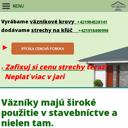
MENU
Vyrábame
väzníkové krovy
+421904536141
dodávame
strechy na kľúč
+421918490990
►
RÝCHLA CENOVÁ PONU
KA
Zafixuj si cenu strechy
teraz!
>
Neplať viac v jari
Väzníky majú široké
použitie v stavebníctve a
nielen tam.