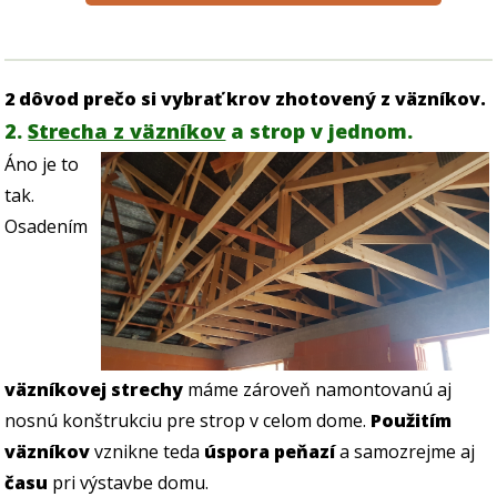
2 dôvod prečo si vybrať krov zhotovený z väzníkov.
2.
Strecha z väzníkov
a strop v jednom.
Áno je to
tak.
Osadením
väzníkovej strechy
máme zároveň namontovanú aj
nosnú konštrukciu pre strop v celom dome.
Použitím
väzníkov
vznikne teda
úspora peňazí
a samozrejme aj
času
pri výstavbe domu.