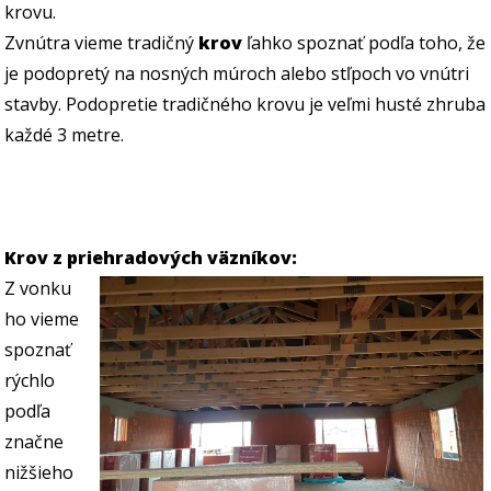
krovu.
Zvnútra vieme tradičný
krov
ľahko spoznať podľa toho, že
je podopretý na nosných múroch alebo stľpoch vo vnútri
stavby. Podopretie tradičného krovu je veľmi husté zhruba
každé 3 metre.
Krov z priehradových väzníkov:
Z vonku
ho vieme
spoznať
rýchlo
podľa
značne
nižšieho