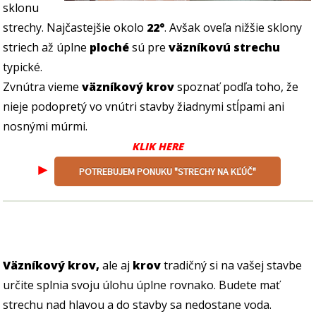
sklonu
strechy. Najčastejšie okolo
22°
. Avšak oveľa nižšie sklony
striech až úplne
ploché
sú pre
väzníkovú strechu
typické.
Zvnútra vieme
väzníkový krov
spoznať podľa toho, že
nieje podopretý vo vnútri stavby žiadnymi stĺpami ani
nosnými múrmi.
KLIK HERE
►
POTREBUJEM PONUKU "STRECHY NA KĽÚČ"
Väzníkový krov,
ale aj
krov
tradičný si na vašej stavbe
určite splnia svoju úlohu úplne rovnako. Budete mať
strechu nad hlavou a do stavby sa nedostane voda.