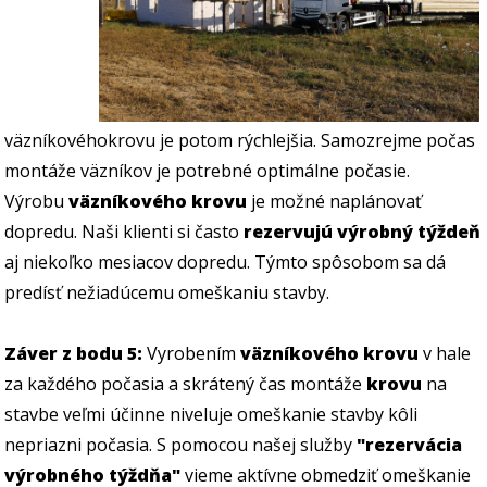
väzníkovéhokrovu je potom rýchlejšia. Samozrejme počas
montáže väzníkov je potrebné optimálne počasie.
Výrobu
väzníkového krovu
je možné naplánovať
dopredu. Naši klienti si často
rezervujú výrobný týždeň
aj niekoľko mesiacov dopredu. Týmto spôsobom sa dá
predísť nežiadúcemu omeškaniu stavby.
Záver z bodu 5:
Vyrobením
väzníkového krovu
v hale
za každého počasia a skrátený čas montáže
krovu
na
stavbe veľmi účinne niveluje omeškanie stavby kôli
nepriazni počasia. S pomocou našej služby
"rezervácia
výrobného týždňa"
vieme aktívne obmedziť omeškanie