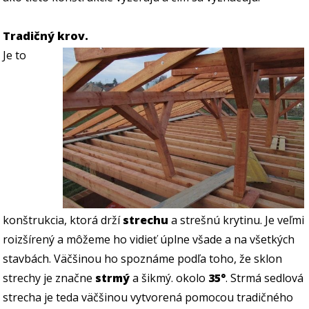
Tradičný krov.
Je to
konštrukcia, ktorá drží
strechu
a strešnú krytinu. Je veľmi
roizšírený a môžeme ho vidieť úplne všade a na všetkých
stavbách. Väčšinou ho spoznáme podľa toho, že sklon
strechy je značne
strmý
a šikmý. okolo
35°
. Strmá sedlová
strecha je teda väčšinou vytvorená pomocou tradičného