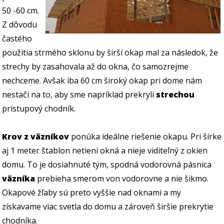
50 -60 cm.
Z dôvodu
častého
použitia strmého sklonu by širší okap mal za následok, že
strechy by zasahovala až do okna, čo samozrejme
nechceme. Avšak iba 60 cm široký okap pri dome nám
nestači na to, aby sme napríklad prekryli
strechou
prístupový chodník.
Krov z väzníkov
ponúka ideálne riešenie okapu. Pri šírke
aj 1 meter štablon netieni okná a nieje viditeľný z okien
domu. To je dosiahnuté tým, spodná vodorovná pásnica
väzníka
prebieha smerom von vodorovne a nie šikmo.
Okapové žľaby sú preto vyššie nad oknami a my
získavame viac svetla do domu a zároveň širšie prekrytie
chodníka.