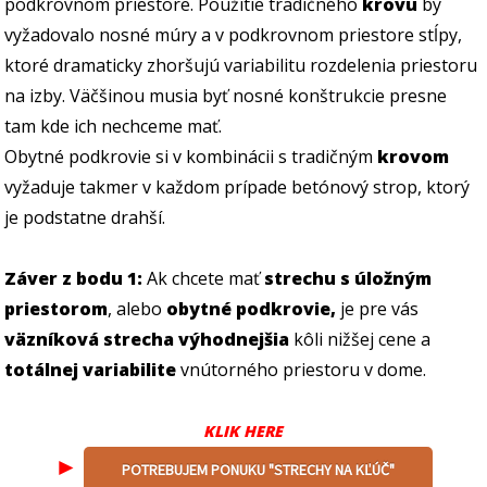
podkrovnom priestore. Použitie tradičného
krovu
by
vyžadovalo nosné múry a v podkrovnom priestore stĺpy,
ktoré dramaticky zhoršujú variabilitu rozdelenia priestoru
na izby. Väčšinou musia byť nosné konštrukcie presne
tam kde ich nechceme mať.
Obytné podkrovie si v kombinácii s tradičným
krovom
vyžaduje takmer v každom prípade betónový strop, ktorý
je podstatne drahší.
Záver z bodu 1:
Ak chcete mať
strechu s úložným
priestorom
, alebo
obytné podkrovie,
je pre vás
väzníková strecha výhodnejšia
kôli nižšej cene a
totálnej variabilite
vnútorného priestoru v dome.
KLIK HERE
►
POTREBUJEM PONUKU "STRECHY NA KĽÚČ"