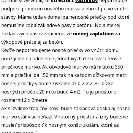
Už sme si vysvetlili, že
strecha z
väzníkov
nepotrebuje
podperu pomocou nosného muriva alebo stĺpu vo vnútri
stavby. Máme teda v dome iba nenosné priečky pod ktoré
nemusíme robiť základové pásy z betónu. No a menej
základových pásov znamená, že
menej zaplatíme
za
výkopové práce aj za betón.
Keďže nepotrebujeme nosné priečky vo vnútri domu,
použijeme na oddelenie jednotlivých izieb oveľa tenšie
priečkové murivo. Ak obvodové murivo má hrúbku 350
mm a priečka iba 150 mm tak na každom dĺžkovom metri
nosnej priečky v dome získame až 0,2 m2. Pri dĺžke
nosných priečok 20 m to budú 4 m2. To je priestor s
rozmermi 2 x 2metre.
Ak si zvilíme tradičný krov, bude základová doska aj nosné
murivo stáť viac peňazí. Vnútorný priestor a izby budeme
musieť prispôsobiť k nosným konštrukciám, ktoré sa