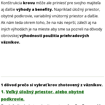
Konštrukcia
krovu
môže ale priniesť pre svojho majiteľa
aj ďalšie
výhody a benefity.
Napríklad úložný priestor,
obytné podkrovie, variabilný vnútorný priestor a ďalšie.
Ak nám teda okrem toho, že na nás neprší, záleží aj na
iných výhodách je na mieste aby sme sa pozreli na dôvody
obrovskej
výhodnosti použitia priehradových
väzníkov.
1 dôvod prečo si vybrať krov zhotovený z väzníkov.
1
.
Veľký úložný priestor, alebo obytné
podkrovie.