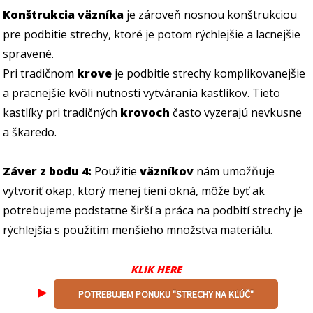
Konštrukcia väzníka
je zároveň nosnou konštrukciou
pre podbitie strechy, ktoré je potom rýchlejšie a lacnejšie
spravené.
Pri tradičnom
krove
je podbitie strechy komplikovanejšie
a pracnejšie kvôli nutnosti vytvárania kastlíkov. Tieto
kastlíky pri tradičných
krovoch
často vyzerajú nevkusne
a škaredo.
Záver z bodu 4:
Použitie
väzníkov
nám umožňuje
vytvoriť okap, ktorý menej tieni okná, môže byť ak
potrebujeme podstatne širší a práca na podbití strechy je
rýchlejšia s použitím menšieho množstva materiálu.
KLIK HERE
►
POTREBUJEM PONUKU "STRECHY NA KĽÚČ"