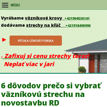
MENU
Vyrábame
väzníkové krovy
+421904536141
dodávame
strechy na kľúč
+421918490990
►
RÝCHLA CENOVÁ PONUKA
Zafixuj si cenu strechy
teraz!
>
Neplať viac v jari
6 dôvodov prečo si vybrať
väzníkovú strechu na
novostavbu RD