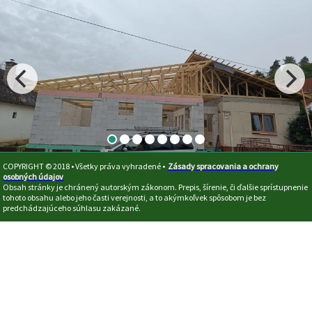
COPYRIGHT © 2018 • Všetky práva vyhradené •
Zásady spracovania a ochrany
osobných údajov
Obsah stránky je chránený autorským zákonom. Prepis, šírenie, či ďalšie sprístupnenie
tohoto obsahu alebo jeho časti verejnosti, a to akýmkoľvek spôsobom je bez
predchádzajúceho súhlasu zakázané.