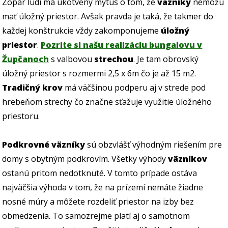
Zopár ľudí má ukotvený mýtus o tom, že
väzníky
nemôžu
mať úložný priestor. Avšak pravda je taká, že takmer do
každej konštrukcie vždy zakomponujeme
úložný
priestor
.
Pozrite si našu realizáciu bungalovu v
Župčanoch
s valbovou
strechou
. Je tam obrovský
úložný priestor s rozmermi 2,5 x 6m čo je až 15 m2.
Tradičný krov
má väčšinou podperu aj v strede pod
hrebeňom strechy čo značne sťažuje využitie úložného
priestoru.
Podkrovné väzníky
sú obzvlášť výhodným riešením pre
domy s obytným podkrovím. Všetky výhody
väzníkov
ostanú pritom nedotknuté. V tomto prípade ostáva
najväčšia výhoda v tom, že na prízemí nemáte žiadne
nosné múry a môžete rozdeliť priestor na izby bez
obmedzenia. To samozrejme platí aj o samotnom