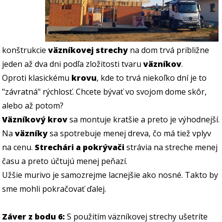
konštrukcie
väzníkovej strechy
na dom trvá približne
jeden až dva dni podľa zložitosti tvaru
väzníkov
.
Oproti klasickému
krovu
, kde to trvá niekoľko dní je to
"závratná" rýchlosť. Chcete bývať vo svojom dome skôr,
alebo až potom?
Väzníkový krov
sa montuje kratšie a preto je výhodnejší.
Na
väzníky
sa spotrebuje menej dreva, čo má tiež vplyv
na cenu.
Strechári a pokrývači
strávia na streche menej
času a preto účtujú menej peňazí.
Užšie murivo je samozrejme lacnejšie ako nosné. Takto by
sme mohli pokračovať ďalej.
Záver z bodu 6:
S použitím väzníkovej strechy ušetríte