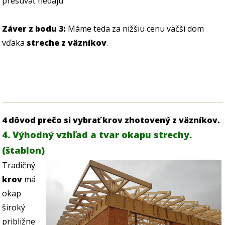
presúvať nedajú.
Záver z bodu 3:
Máme teda za nižšiu cenu väčší dom
vďaka
streche z väzníkov
.
4 dôvod prečo si vybrať krov zhotovený z väzníkov.
4. Výhodný vzhľad a tvar okapu strechy.
(štablon)
Tradičný
krov
má
okap
široký
približne