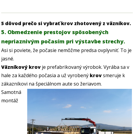
5 dôvod prečo si vybrať krov zhotovený z väzníkov.
5. Obmedzenie prestojov spôsobených
nepriaznivým počasím pri výstavbe strechy.
Asi si poviete, že počasie nemôžme predsa ovplyvniť. To je
jasné.
Väzníkový krov
je prefabrikovaný výrobok. Vyrába sa v
hale za každého počasia a už vyrobený
krov
smeruje k
zákazníkovi na špeciálnom aute so žeriavom.
Samotná
montáž