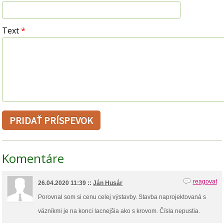
Text
*
Komentáre
reagovat
26.04.2020 11:39 ::
Ján Husár
Porovnal som si cenu celej výstavby. Stavba naprojektovaná s
väzníkmi je na konci lacnejšia ako s krovom. Čísla nepustia.