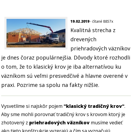
19.02.2019
- čítané 8857x
Kvalitná strecha z
drevených
priehradových väzníkov
je dnes čoraz populárnejšia. Dôvody ktoré rozhodli
o tom, že to klasický krov je iba alternatívou ku
väzníkom sú veľmi presvedčivé a hlavne overené v
praxi. Pozrime sa spolu na fakty nižšie.
Vysvetlíme si najskôr pojem
"klasický tradičný krov"
.
Aby sme mohli porovnať tradičný krov s krovom ktorý je
zhotovený z
priehradových väzníkov
musíme vedieť
ako tieto konštrukcie vyzerajú a čím sa vyznačujú.