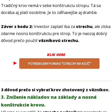
Tradičný krov nemá v sebe konštrukciu stropu. Tá sa
dorába aj platí osobitne. Je to zdĺhavejšie aj drahšie.
Záver z bodu 2:
Investor zaplatí iba za
strechu
, ale získa
zdarme nosnú konštrukciu pre strop. To je naozaj dobrý
dôvod prečo použiť
väzníkovú strechu.
KLIK HERE
►
POTREBUJEM PONUKU "STRECHY NA KĽÚČ"
3 dôvod prečo si vybrať krov zhotovený z väzníkov.
3. Zníženie nákladov na základy a nosné
konštrukcie krovu.