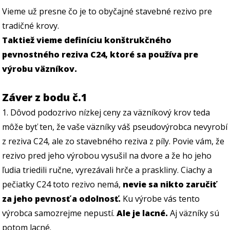
Vieme už presne čo je to obyčajné stavebné rezivo pre
tradičné krovy.
Taktiež vieme definíciu konštrukčného
pevnostného reziva C24, ktoré sa používa pre
výrobu väzníkov.
Záver z bodu č.1
1. Dôvod podozrivo nízkej ceny za väzníkový krov teda
môže byť ten, že vaše väzníky váš pseudovýrobca nevyrobí
z reziva C24, ale zo stavebného reziva z píly. Povie vám, že
rezivo pred jeho výrobou vysušil na dvore a že ho jeho
ľudia triedili ručne, vyrezávali hrče a praskliny. Ciachy a
pečiatky C24 toto rezivo nemá,
nevie sa nikto zaručiť
za jeho pevnosť a odolnosť.
Ku výrobe vás tento
výrobca samozrejme nepustí.
Ale je lacné.
Aj väzníky sú
potom lacné.