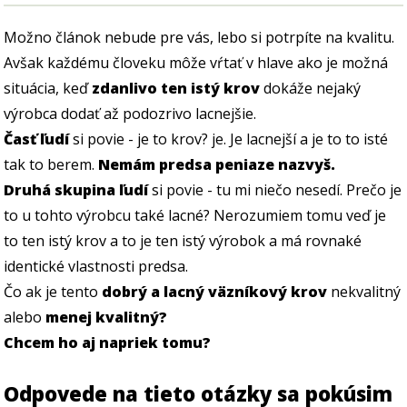
Možno článok nebude pre vás, lebo si potrpíte na kvalitu.
Avšak každému človeku môže vŕtať v hlave ako je možná
situácia, keď
zdanlivo ten istý krov
dokáže nejaký
výrobca dodať až podozrivo lacnejšie.
Časť ľudí
si povie - je to krov? je. Je lacnejší a je to to isté
tak to berem.
Nemám predsa peniaze nazvyš.
Druhá skupina ľudí
si povie - tu mi niečo nesedí. Prečo je
to u tohto výrobcu také lacné? Nerozumiem tomu veď je
to ten istý krov a to je ten istý výrobok a má rovnaké
identické vlastnosti predsa.
Čo ak je tento
dobrý a lacný väzníkový krov
nekvalitný
alebo
menej kvalitný?
Chcem ho aj napriek tomu?
Odpovede na tieto otázky sa pokúsim