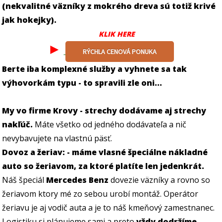
(nekvalitné väzníky z mokrého dreva sú totiž krivé
jak hokejky).
KLIK HERE
►
RÝCHLA CENOVÁ PONUKA
Berte iba komplexné služby a vyhnete sa tak
výhovorkám typu - to spravili zle oni...
My vo firme Krovy - strechy dodávame aj strechy
nakľúč.
Máte všetko od jedného dodávateľa a nič
nevybavujete na vlastnú päsť.
Dovoz a žeriav: - máme vlasné špeciálne nákladné
auto so žeriavom, za ktoré platíte len jedenkrát.
Náš špeciál
Mercedes Benz
dovezie väzníky a rovno so
žeriavom ktory mé zo sebou urobí montáž. Operátor
žeriavu je aj vodič auta a je to náš kmeňový zamestnanec.
Logistiku si plánujeme sami a preto
vždy dodržíme