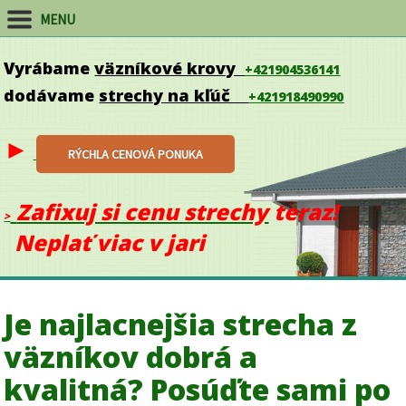
MENU
Vyrábame
väzníkové krovy
+421904536141
dodávame
strechy na kľúč
+421918490990
►
RÝCHLA CENOVÁ PONUKA
Zafixuj si cenu strechy
teraz!
>
Neplať viac v jari
Je najlacnejšia strecha z
väzníkov dobrá a
kvalitná? Posúďte sami po