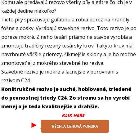
Komu ale predávajú rezovo všetky píly a gátre čo ich je v
každej dedine niekoľko?
Tieto píly spracúvajú guľatinu a robia porez na hranoly,
fošne a dosky. Vyrábajú stavebné rezivo. Toto rezivo je po
poreze mokré. Z neho tesári priamo na stavbe vyrobia a
zmontujú tradičný rezaný tesársky krov. Takýto krov má
navrhnuté väčšie prierezy, šikmejšie sklony a je ho možné
zmontovať aj z mokrého stavebné ho reziva.
Stavebné rezivo je mokré a lacnejšie v porovnaní s
rezivom C24.
Konštrukčné rezivo je suché, hobľované, triedené
do pevnostnej triedy C24. Zo stromu sa ho vyrobí
menej a je teda kvalitnejšie a drahšie.
KLIK HERE
►
RÝCHLA CENOVÁ PONUKA