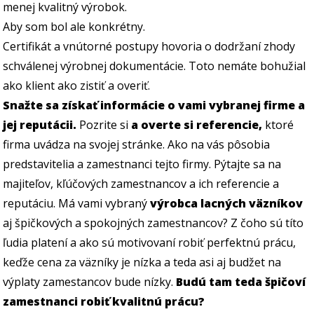
menej kvalitný výrobok.
Aby som bol ale konkrétny.
Certifikát a vnútorné postupy hovoria o dodržaní zhody
schválenej výrobnej dokumentácie. Toto nemáte bohužial
ako klient ako zistiť a overiť.
Snažte sa získať informácie o vami vybranej firme a
jej reputácii.
Pozrite si
a overte si referencie,
ktoré
firma uvádza na svojej stránke. Ako na vás pôsobia
predstavitelia a zamestnanci tejto firmy. Pýtajte sa na
majiteľov, kľúčových zamestnancov a ich referencie a
reputáciu. Má vami vybraný
výrobca lacných väzníkov
aj špičkových a spokojných zamestnancov? Z čoho sú títo
ľudia platení a ako sú motivovaní robiť perfektnú prácu,
keďže cena za väzníky je nízka a teda asi aj budžet na
výplaty zamestancov bude nízky.
Budú tam teda špičoví
zamestnanci robiť kvalitnú prácu?