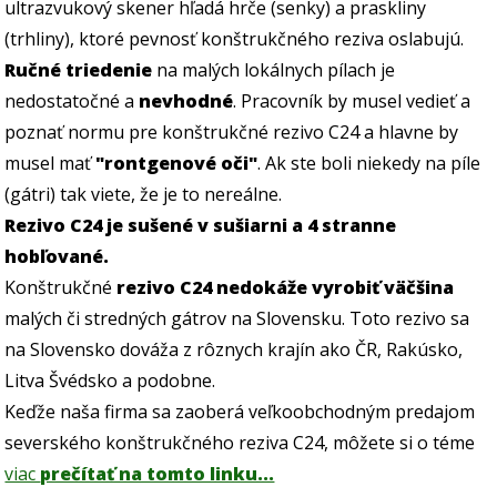
ultrazvukový skener hľadá hrče (senky) a praskliny
(trhliny), ktoré pevnosť konštrukčného reziva oslabujú.
Ručné triedenie
na malých lokálnych pílach je
nedostatočné a
nevhodné
. Pracovník by musel vedieť a
poznať normu pre konštrukčné rezivo C24 a hlavne by
musel mať
"rontgenové oči"
. Ak ste boli niekedy na píle
(gátri) tak viete, že je to nereálne.
Rezivo C24 je sušené v sušiarni a 4 stranne
hobľované.
Konštrukčné
rezivo C24 nedokáže vyrobiť väčšina
malých či stredných gátrov na Slovensku. Toto rezivo sa
na Slovensko dováža z rôznych krajín ako ČR, Rakúsko,
Litva Švédsko a podobne.
Keďže naša firma sa zaoberá veľkoobchodným predajom
severského konštrukčného reziva C24, môžete si o téme
viac
prečítať na tomto linku...