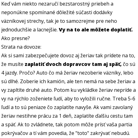
Keď vám niekto nezaručí bezstarostný priebeh a
neponúkne spomínané dôležité súčasti dodávky
väzníkovej strechy, tak je to samozrejme pre neho
jednoduchšie a lacnejšie.
Vy na to ale môžete doplatiť.
Ako presne?
Strata na dovoze:
Ak si sami zabezpečujete dovoz aj žeriav tak prídete na to,
že musíte
zaplatiť dvoch dopravcov tam aj späť,
čo sú
4 jazdy. Pročo? Auto čo má žeriav nezoberie väzníky, lebo
sú dlhé. Zoberie ich kamión, ale ten nemá na sebe žeriav a
vy zapltíte druhé auto. Potom ku vykládke žeriav nepríde a
vy na rýchlo zoženiete ľudí, aby to vyložili ručne. Treba 5-6
ľudí a to sú peniaze čo zaplatíte navyše. Ak vami zavolaný
žeriav nestihne prácu za 1 deň, zaplatíte ďalšiu cestu tam
a späť. Ak to zvládnete, tak potom môže prísť vaša partia
pokrývačov a tí vám povedia, že "toto" zakrývať nebudú.