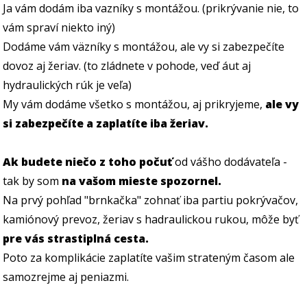
Ja vám dodám iba vazníky s montážou. (prikrývanie nie, to
vám spraví niekto iný)
Dodáme vám väzníky s montážou, ale vy si zabezpečíte
dovoz aj žeriav. (to zládnete v pohode, veď áut aj
hydraulických rúk je veľa)
My vám dodáme všetko s montážou, aj prikryjeme,
ale vy
si zabezpečíte a zaplatíte iba žeriav.
Ak budete niečo z toho počuť
od vášho dodávateľa -
tak by som
na vašom mieste spozornel.
Na prvý pohľad "brnkačka" zohnať iba partiu pokrývačov,
kamiónový prevoz, žeriav s hadraulickou rukou, môže byť
pre vás strastiplná cesta.
Poto za komplikácie zaplatíte vašim strateným časom ale
samozrejme aj peniazmi.