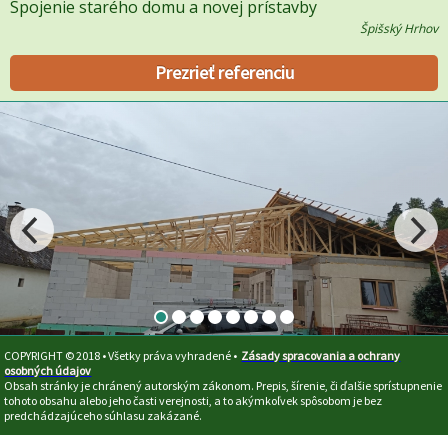
Spojenie starého domu a novej prístavby
Špišský Hrhov
Prezrieť referenciu
COPYRIGHT © 2018 • Všetky práva vyhradené •
Zásady spracovania a ochrany
osobných údajov
Obsah stránky je chránený autorským zákonom. Prepis, šírenie, či ďalšie sprístupnenie
tohoto obsahu alebo jeho časti verejnosti, a to akýmkoľvek spôsobom je bez
predchádzajúceho súhlasu zakázané.