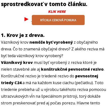
sprostredkovať v tomto článku.
KLIK HERE
►
RÝCHLA CENOVÁ PONUKA
1. Krov je z dreva.
Väzníkový krov
nemôže byť vyrobený
z obyčajného
dreva. Čo to znamená obyčajné drevo? Z akého reziva má
byť teda väzníkový krov vyrobený?
Väzníkový krov
musí byť vyrobený z reziva ktoré je
nielen stavebné ale aj
konštrukčné pevnostné rezivo
.
Konštrukčné rezivo je triedené rezivo do
pevnostnej
triedy C24
a má na každom kuse ciachu (pečiatku). Toto
triedenie prebieha už u výrobcu takéhoto reziva pomocou
ultrazvukových vĺn na špeciálnom prístroji, torý dokáže
strom preskenovať pred aj počas porezu. Hlavne tento