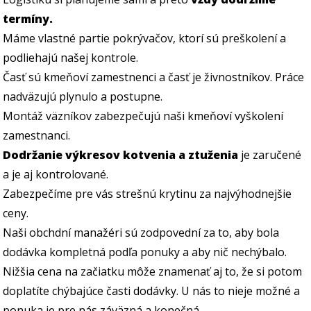
termíny.
Máme vlastné partie pokrývačov, ktorí sú preškolení a
podliehajú našej kontrole.
Časť sú kmeňoví zamestnenci a časť je živnostníkov. Práce
nadväzujú plynulo a postupne.
Montáž väzníkov zabezpečujú naši kmeňoví vyškolení
zamestnanci.
Dodržanie výkresov kotvenia a ztuženia
je zaručené
a je aj kontrolované.
Zabezpečíme pre vás strešnú krytinu za najvýhodnejšie
ceny.
Naši obchdní manažéri sú zodpovední za to, aby bola
dodávka kompletná podľa ponuky a aby nič nechýbalo.
Nižšia cena na začiatku môže znamenať aj to, že si potom
doplatíte chýbajúce časti dodávky. U nás to nieje možné a
ponuka je pre nás záväzná a konečná.