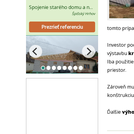
Valbová väzníková strecha s úložným priestorom - obec Chmelovec
Spojenie starého domu a novej prístavby
Chmeľovec
Špišský Hrhov
enciu
Prezrieť referenciu
tomto prípa
Investor po
výstavbu
kr
Iba použiti
priestor.
Zároveň mu
konštrukciu
Ďalšie
výho