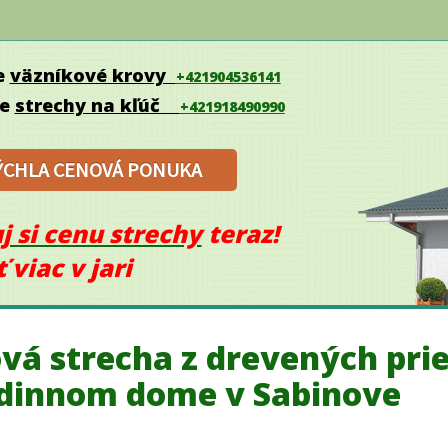
e
väzníkové krovy
+421904536141
me
strechy na kľúč
+421918490990
ÝCHLA CENOVÁ PONU
KA
j si cenu strechy
teraz!
viac v jari
vá strecha z drevených pr
odinnom dome v Sabinove