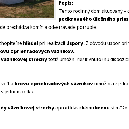
Popis:
Tento rodinný dom situovaný v 
podkrovného úložného pries
de prechádza komín a odvetrávacie potrubie.
chopiteľne
hľadal
pri realizácii
úspory.
Z dôvodu úspor pri v
ovu z priehradových väzníkov.
e
väzníkovej strechy
totiž umožní riešiť vnútornú dispozíci
 voľba
krovu z priehradových väzníkov
umožnila zjedno
 v jednom celku.
dy väzníkovej strechy
oproti klasickému
krovu
si môže