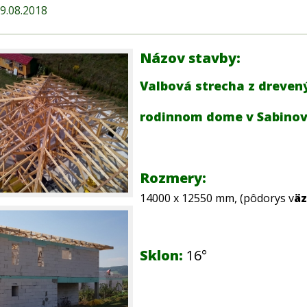
29.08.2018
Názov stavby:
Valbová strecha z dreven
rodinnom dome v Sabino
Rozmery:
14000 x 12550 mm, (pôdorys v
äz
Sklon
:
16°