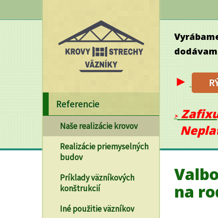
Vyrábam
dodáva
►
R
Referencie
Zafixu
>
Naše realizácie krovov
Neplať 
Realizácie priemyselných
budov
Valbo
Príklady väzníkových
na r
konštrukcií
Iné použitie väzníkov