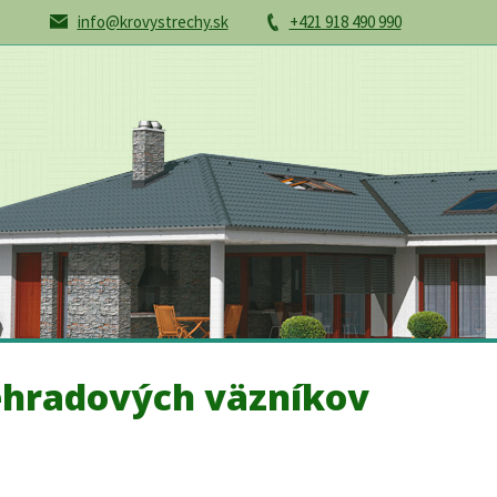
info@krovystrechy.sk
+421 918 490 990
iehradových väzníkov