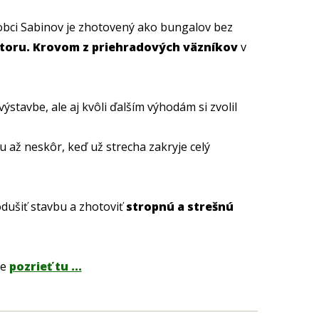
obci Sabinov je zhotovený ako bungalov bez
toru. Krovom z priehradových väzníkov
v
ýstavbe, ale aj kvôli ďalším výhodám si zvolil
u až neskôr, keď už strecha zakryje celý
dušiť stavbu a zhotoviť
stropnú a strešnú
te
pozrieť tu ...