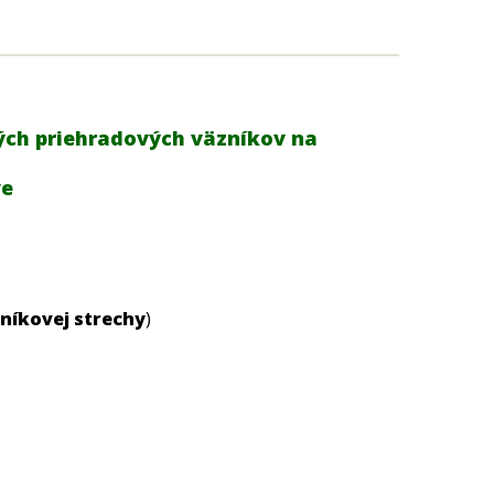
ých priehradových väzníkov na
ve
níkovej
strechy
)